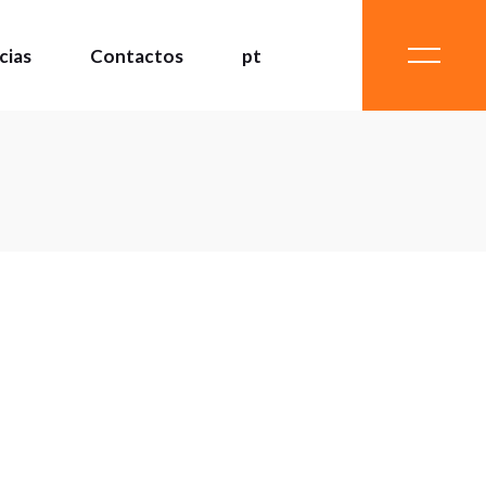
cias
Contactos
pt
pt
en
pt
en